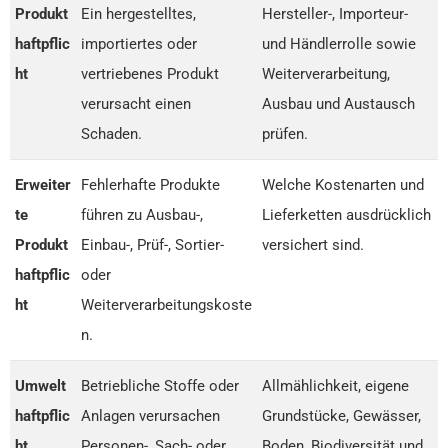
Produkt
Ein hergestelltes,
Hersteller-, Importeur-
haftpflic
importiertes oder
und Händlerrolle sowie
ht
vertriebenes Produkt
Weiterverarbeitung,
verursacht einen
Ausbau und Austausch
Schaden.
prüfen.
Erweiter
Fehlerhafte Produkte
Welche Kostenarten und
te
führen zu Ausbau-,
Lieferketten ausdrücklich
Produkt
Einbau-, Prüf-, Sortier-
versichert sind.
haftpflic
oder
ht
Weiterverarbeitungskoste
n.
Umwelt
Betriebliche Stoffe oder
Allmählichkeit, eigene
haftpflic
Anlagen verursachen
Grundstücke, Gewässer,
ht
Personen-, Sach- oder
Boden, Biodiversität und