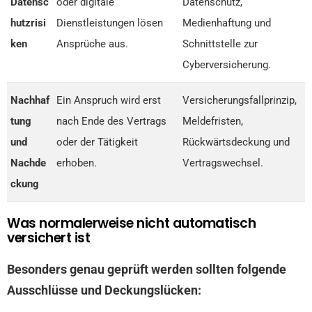
Datensc
oder digitale
Datenschutz,
hutzrisi
Dienstleistungen lösen
Medienhaftung und
ken
Ansprüche aus.
Schnittstelle zur
Cyberversicherung.
Nachhaf
Ein Anspruch wird erst
Versicherungsfallprinzip,
tung
nach Ende des Vertrags
Meldefristen,
und
oder der Tätigkeit
Rückwärtsdeckung und
Nachde
erhoben.
Vertragswechsel.
ckung
Was normalerweise nicht automatisch
versichert ist
Besonders genau geprüft werden sollten folgende
Ausschlüsse und Deckungslücken: