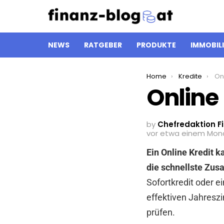
NEWS
RATGEBER
PRODUKTE
IMMOBIL
You are here:
Home
Kredite
On
Online 
by
Chefredaktion F
vor etwa einem Mon
Ein Online Kredit k
die schnellste Zusa
Sofortkredit oder e
effektiven Jahresz
prüfen.