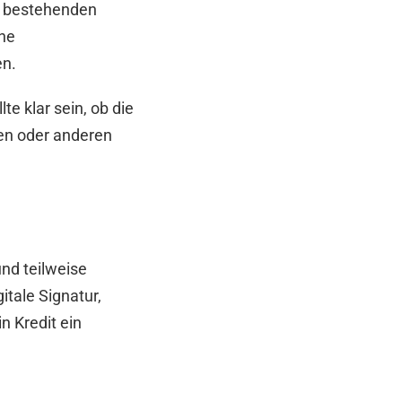
n, bestehenden
hne
en.
e klar sein, ob die
ren oder anderen
und teilweise
itale Signatur,
n Kredit ein