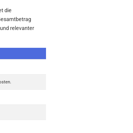
et die
 Gesamtbetrag
 und relevanter
osten.