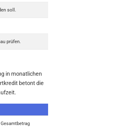
en soll.
nau prüfen.
ng in monatlichen
tkredit betont die
ufzeit.
d Gesamtbetrag