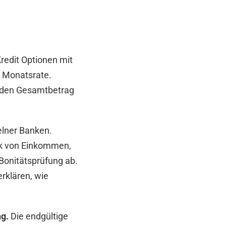
redit Optionen mit
d Monatsrate.
, den Gesamtbetrag
elner Banken.
ark von Einkommen,
onitätsprüfung ab.
erklären, wie
ng.
Die endgültige