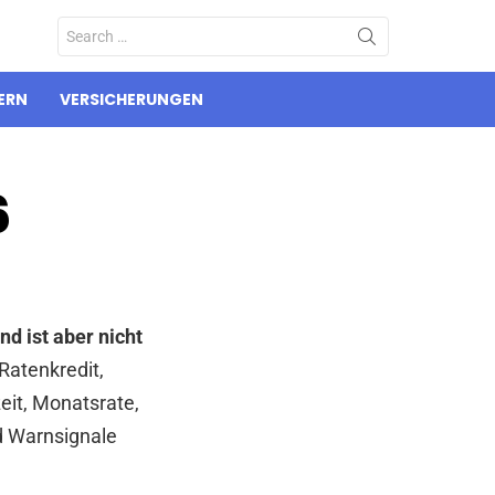
Search
for:
ERN
VERSICHERUNGEN
6
nd ist aber nicht
Ratenkredit,
eit, Monatsrate,
d Warnsignale