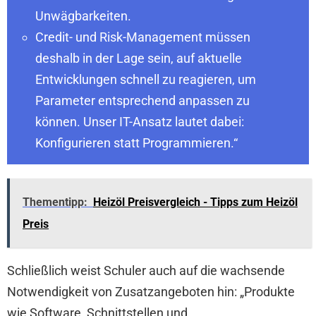
Unwägbarkeiten.
Credit- und Risk-Management müssen
deshalb in der Lage sein, auf aktuelle
Entwicklungen schnell zu reagieren, um
Parameter entsprechend anpassen zu
können. Unser IT-Ansatz lautet dabei:
Konfigurieren statt Programmieren.“
Thementipp:
Heizöl Preisvergleich - Tipps zum Heizöl
Preis
Schließlich weist Schuler auch auf die wachsende
Notwendigkeit von Zusatzangeboten hin: „Produkte
wie Software, Schnittstellen und