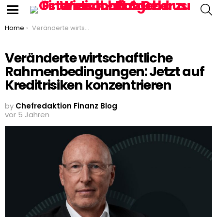
S
Menu
You are here:
Home
Veränderte wirtschaftliche Rahmenbedingungen: Jetzt auf Kreditrisiken konzentrieren
Veränderte wirtschaftliche
Rahmenbedingungen: Jetzt auf
Kreditrisiken konzentrieren
by
Chefredaktion Finanz Blog
vor 5 Jahren