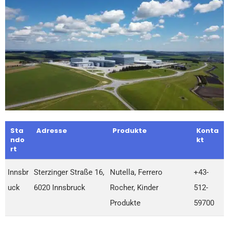
Sta
Adresse
Produkte
Konta
ndo
kt
rt
Innsbr
Sterzinger Straße 16,
Nutella, Ferrero
+43-
uck
6020 Innsbruck
Rocher, Kinder
512-
Produkte
59700