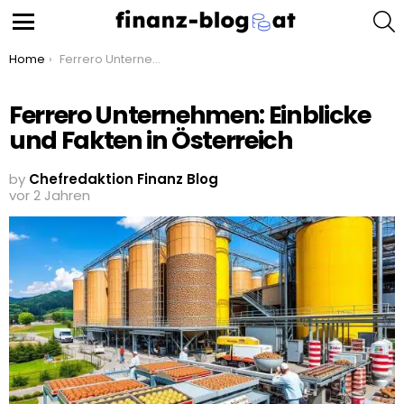
S
Menu
You are here:
Home
Ferrero Unternehmen: Einblicke und Fakten in Österreich
Ferrero Unternehmen: Einblicke
und Fakten in Österreich
by
Chefredaktion Finanz Blog
vor 2 Jahren