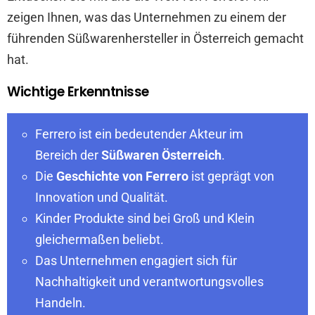
zeigen Ihnen, was das Unternehmen zu einem der
führenden Süßwarenhersteller in Österreich gemacht
hat.
Wichtige Erkenntnisse
Ferrero ist ein bedeutender Akteur im
Bereich der
Süßwaren Österreich
.
Die
Geschichte von Ferrero
ist geprägt von
Innovation und Qualität.
Kinder Produkte sind bei Groß und Klein
gleichermaßen beliebt.
Das Unternehmen engagiert sich für
Nachhaltigkeit und verantwortungsvolles
Handeln.