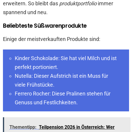
erweitern. So bleibt das
produktportfolio
immer
spannend und neu.
Beliebteste Süßwarenprodukte
Einige der meistverkauften Produkte sind:
Kinder Schokolade: Sie hat viel Milch und ist
perfekt portioniert.
Nutella: Dieser Aufstrich ist ein Muss für
viele Frühstücke.
Ferrero Rocher: Diese Pralinen stehen für
Genuss und Festlichkeiten.
Thementipp:
Teilpension 2026 in Österreich: Wer