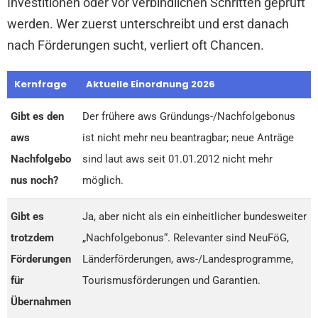
Investitionen oder vor verbindlichen Schritten geprüft
werden. Wer zuerst unterschreibt und erst danach
nach Förderungen sucht, verliert oft Chancen.
Kernfrage
Aktuelle Einordnung 2026
Gibt es den
Der frühere aws Gründungs-/Nachfolgebonus
aws
ist nicht mehr neu beantragbar; neue Anträge
Nachfolgebo
sind laut aws seit 01.01.2012 nicht mehr
nus noch?
möglich.
Gibt es
Ja, aber nicht als ein einheitlicher bundesweiter
trotzdem
„Nachfolgebonus“. Relevanter sind NeuFöG,
Förderungen
Länderförderungen, aws-/Landesprogramme,
für
Tourismusförderungen und Garantien.
Übernahmen