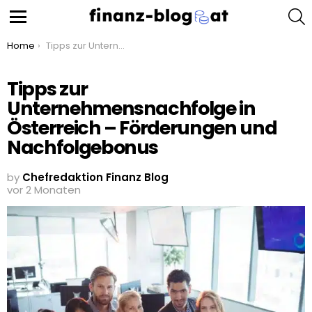
S
Menu
You are here:
Home
Tipps zur Unternehmensnachfolge in Österreich – Förderungen und Nachfolgebonus
Tipps zur
Unternehmensnachfolge in
Österreich – Förderungen und
Nachfolgebonus
by
Chefredaktion Finanz Blog
vor 2 Monaten