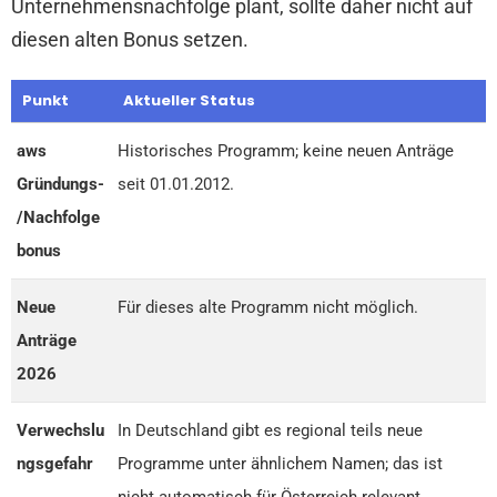
Unternehmensnachfolge plant, sollte daher nicht auf
diesen alten Bonus setzen.
Punkt
Aktueller Status
aws
Historisches Programm; keine neuen Anträge
Gründungs-
seit 01.01.2012.
/Nachfolge
bonus
Neue
Für dieses alte Programm nicht möglich.
Anträge
2026
Verwechslu
In Deutschland gibt es regional teils neue
ngsgefahr
Programme unter ähnlichem Namen; das ist
nicht automatisch für Österreich relevant.