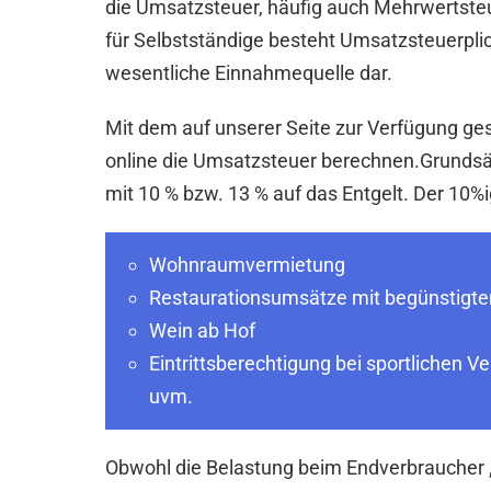
die Umsatzsteuer, häufig auch Mehrwertst
für Selbstständige besteht Umsatzsteuerplich
wesentliche Einnahmequelle dar.
Mit dem auf unserer Seite zur Verfügung g
online die Umsatzsteuer berechnen.Grundsätzl
mit 10 % bzw. 13 % auf das Entgelt. Der 10%ig
Wohnraumvermietung
Restaurationsumsätze mit begünstigte
Wein ab Hof
Eintrittsberechtigung bei sportlichen V
uvm.
Obwohl die Belastung beim Endverbraucher „h