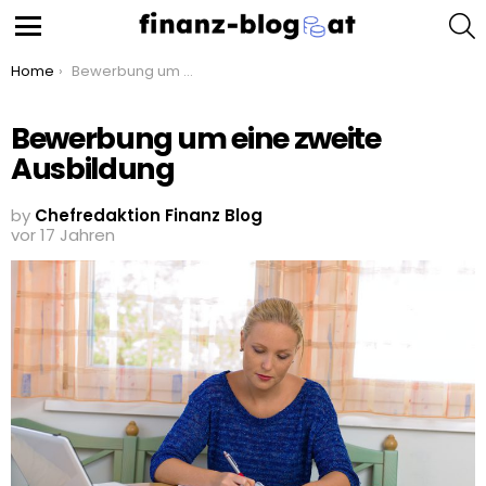
S
Menu
You are here:
Home
Bewerbung um eine zweite Ausbildung
Bewerbung um eine zweite
Ausbildung
by
Chefredaktion Finanz Blog
vor 17 Jahren