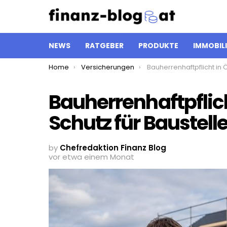
NEWS
RATGEBER
PRODUKTE
IMMOBIL
You are here:
Home
Versicherungen
Bauherrenhaftpflicht in Österreich: Schutz f
Bauherrenhaftpflich
Schutz für Baustel
by
Chefredaktion Finanz Blog
vor etwa einem Monat