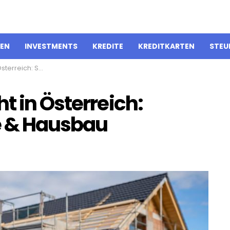
IEN
INVESTMENTS
KREDITE
KREDITKARTEN
STEU
ür Baustelle & Hausbau
t in Österreich:
le & Hausbau