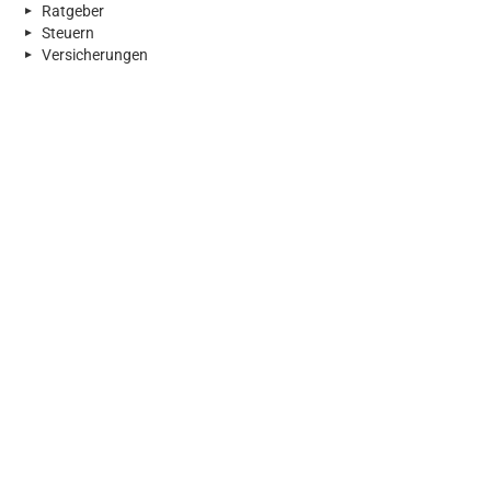
Ratgeber
Steuern
Versicherungen