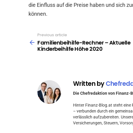
die Einfluss auf die Preise haben und sich
können.
Previous article
See
more
Familienbeihilfe-Rechner – Aktuelle
Kinderbeihilfe Höhe 2020
Written by
Chefreda
Die Chefredaktion von Finanz-B
Hinter Finanz-Blog.at steht ein
– verbunden durch ein gemeinsa
verlässlich aufzubereiten. Unser
Versicherungen, Steuern, Vorsor