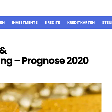
IEN
INVESTMENTS
KREDITE
KREDITKARTEN
STEU
 &
ung – Prognose 2020