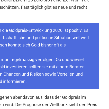
schätzen. Fast täglich gibt es neue und recht
r die Goldpreis-Entwicklung 2020 ist positiv. Es
rtschaftliche und politische Situation weltweit
sen konnte sich Gold bisher oft als
 man regelmässig verfolgen. Ob und wieviel
Gold investieren sollten sie mit einem Berater
en Chancen und Risiken sowie Vorteilen und
d informieren.
 gehen aber davon aus, dass der Goldpreis im
en wird. Die Prognose der Weltbank sieht den Preis