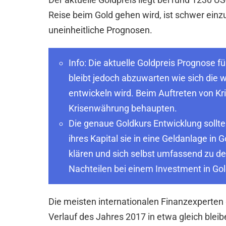
Reise beim Gold gehen wird, ist schwer einzu
uneinheitliche Prognosen.
Info: Die aktuelle Goldpreis Prognose fü
bleibt jedoch abzuwarten wie sich die wi
entwickeln wird. Beim Auftreten von Kri
Krisenwährung behaupten.
Die genaue Goldkurs Entwicklung sollte
ihres Kapital sie in eine Geldanlage in 
klären und sich selbst umfassend zu d
Nachteilen bei einem Investment in Gol
Die meisten internationalen Finanzexperten
Verlauf des Jahres 2017 in etwa gleich bleib