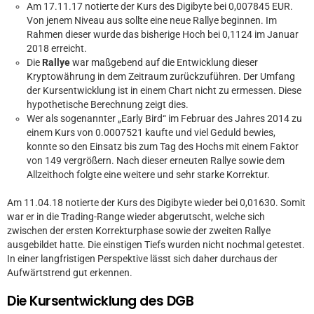
Am 17.11.17 notierte der Kurs des Digibyte bei 0,007845 EUR.
Von jenem Niveau aus sollte eine neue Rallye beginnen. Im
Rahmen dieser wurde das bisherige Hoch bei 0,1124 im Januar
2018 erreicht.
Die
Rallye
war maßgebend auf die Entwicklung dieser
Kryptowährung in dem Zeitraum zurückzuführen. Der Umfang
der Kursentwicklung ist in einem Chart nicht zu ermessen. Diese
hypothetische Berechnung zeigt dies.
Wer als sogenannter „Early Bird“ im Februar des Jahres 2014 zu
einem Kurs von 0.0007521 kaufte und viel Geduld bewies,
konnte so den Einsatz bis zum Tag des Hochs mit einem Faktor
von 149 vergrößern. Nach dieser erneuten Rallye sowie dem
Allzeithoch folgte eine weitere und sehr starke Korrektur.
Am 11.04.18 notierte der Kurs des Digibyte wieder bei 0,01630. Somit
war er in die Trading-Range wieder abgerutscht, welche sich
zwischen der ersten Korrekturphase sowie der zweiten Rallye
ausgebildet hatte. Die einstigen Tiefs wurden nicht nochmal getestet.
In einer langfristigen Perspektive lässt sich daher durchaus der
Aufwärtstrend gut erkennen.
Die Kursentwicklung des DGB