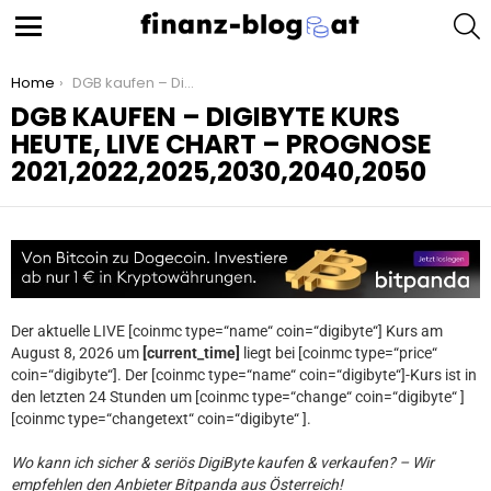
S
Menu
You are here:
Home
DGB kaufen – DigiByte Kurs heute, Live Chart – Prognose 2021,2022,2025,2030,2040,2050
DGB KAUFEN – DIGIBYTE KURS
HEUTE, LIVE CHART – PROGNOSE
2021,2022,2025,2030,2040,2050
Der aktuelle LIVE [coinmc type=“name“ coin=“digibyte“] Kurs am
August 8, 2026 um
[current_time]
liegt bei [coinmc type=“price“
coin=“digibyte“]. Der [coinmc type=“name“ coin=“digibyte“]-Kurs ist in
den letzten 24 Stunden um [coinmc type=“change“ coin=“digibyte“ ]
[coinmc type=“changetext“ coin=“digibyte“ ].
Wo kann ich sicher & seriös DigiByte kaufen & verkaufen? – Wir
empfehlen den Anbieter Bitpanda aus Österreich!