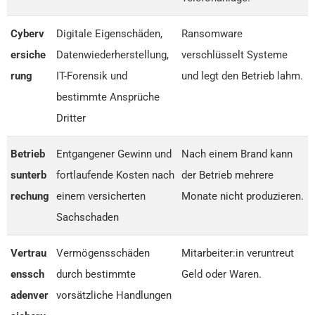
Cyberv
Digitale Eigenschäden,
Ransomware
ersiche
Datenwiederherstellung,
verschlüsselt Systeme
rung
IT-Forensik und
und legt den Betrieb lahm.
bestimmte Ansprüche
Dritter
Betrieb
Entgangener Gewinn und
Nach einem Brand kann
sunterb
fortlaufende Kosten nach
der Betrieb mehrere
rechung
einem versicherten
Monate nicht produzieren.
Sachschaden
Vertrau
Vermögensschäden
Mitarbeiter:in veruntreut
enssch
durch bestimmte
Geld oder Waren.
adenver
vorsätzliche Handlungen