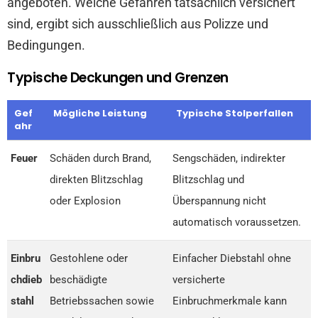
angeboten. Welche Gefahren tatsächlich versichert
sind, ergibt sich ausschließlich aus Polizze und
Bedingungen.
Typische Deckungen und Grenzen
Gef
Mögliche Leistung
Typische Stolperfallen
ahr
Feuer
Schäden durch Brand,
Sengschäden, indirekter
direkten Blitzschlag
Blitzschlag und
oder Explosion
Überspannung nicht
automatisch voraussetzen.
Einbru
Gestohlene oder
Einfacher Diebstahl ohne
chdieb
beschädigte
versicherte
stahl
Betriebssachen sowie
Einbruchmerkmale kann