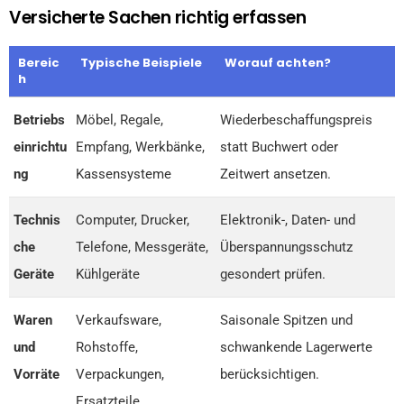
Versicherte Sachen richtig erfassen
Bereic
Typische Beispiele
Worauf achten?
h
Betriebs
Möbel, Regale,
Wiederbeschaffungspreis
einrichtu
Empfang, Werkbänke,
statt Buchwert oder
ng
Kassensysteme
Zeitwert ansetzen.
Technis
Computer, Drucker,
Elektronik-, Daten- und
che
Telefone, Messgeräte,
Überspannungsschutz
Geräte
Kühlgeräte
gesondert prüfen.
Waren
Verkaufsware,
Saisonale Spitzen und
und
Rohstoffe,
schwankende Lagerwerte
Vorräte
Verpackungen,
berücksichtigen.
Ersatzteile