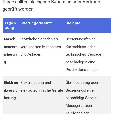
Diese sollten als eigene Bausteine oder Verträge
geprüft werden.
Ergän
Wofür gedacht?
Beispiel
zung
Maschi
Plötzliche Schäden an
Bedienungsfehler,
nenvers
versicherten Maschinen
Kurzschluss oder
icherun
und Anlagen
technisches Versagen
g
beschädigen eine
Produktionsanlage.
Elektron
Elektronische und
Überspannung oder
ikversic
elektrotechnische Geräte
Bedienungsfehler
herung
beschädigt Server,
Messgerät oder
Telefonanlage.