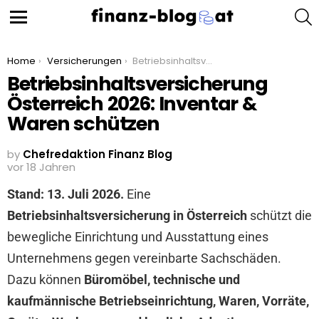
S
Menu
You are here:
Home
Versicherungen
Betriebsinhaltsversicherung Österreich 2026: Inventar & Waren schützen
Betriebsinhaltsversicherung
Österreich 2026: Inventar &
Waren schützen
by
Chefredaktion Finanz Blog
vor 18 Jahren
Stand: 13. Juli 2026.
Eine
Betriebsinhaltsversicherung in Österreich
schützt die
bewegliche Einrichtung und Ausstattung eines
Unternehmens gegen vereinbarte Sachschäden.
Dazu können
Büromöbel, technische und
kaufmännische Betriebseinrichtung, Waren, Vorräte,