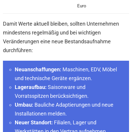
Euro
Damit Werte aktuell bleiben, sollten Unternehmen
mindestens regelmäßig und bei wichtigen
Veränderungen eine neue Bestandsaufnahme
durchführen:
Neuanschaffungen:
Maschinen, EDV, Möbel
und technische Geräte ergänzen.
Lageraufbau:
Saisonware und
Vorratsspitzen berücksichtigen.
Umbau:
Bauliche Adaptierungen und neue
Installationen melden.
Neuer Standort:
Filialen, Lager und
Werkstätten in den Vertrag aufnehmen.